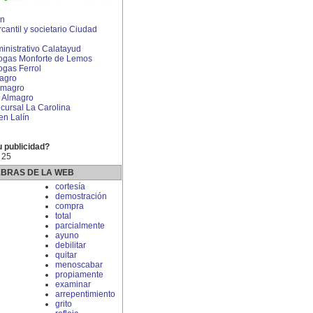
ín
antil y societario Ciudad
nistrativo Calatayud
rogas Monforte de Lemos
ogas Ferrol
agro
lmagro
 Almagro
ursal La Carolina
en Lalín
u publicidad?
 25
ABRAS DE LA WEB
cortesía
demostración
compra
total
parcialmente
ayuno
debilitar
quitar
menoscabar
propiamente
examinar
arrepentimiento
grito