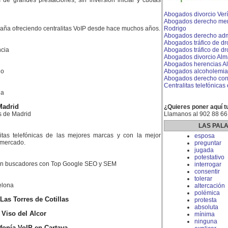
es de grandes prestaciones, sin inversión inicial y cuotas
Abogados divorcio Ver
Abogados derecho merc
aña ofreciendo centralitas VoIP desde hace muchos años.
Rodrigo
Abogados derecho admi
Abogados tráfico de d
cia
Abogados tráfico de dr
Abogados divorcio Alm
Abogados herencias A
do
Abogados alcoholemia
Abogados derecho conc
Centralitas telefónicas 
la
Madrid
¿Quieres poner aquí t
s de Madrid
Llamanos al 902 88 66
LAS PAL
litas telefónicas de las mejores marcas y con la mejor
esposa
l mercado.
preguntar
jugada
potestativo
 en buscadores con Top Google SEO y SEM
interrogar
consentir
tolerar
elona
altercación
polémica
Las Torres de Cotillas
protesta
absoluta
l Viso del Alcor
mínima
ninguna